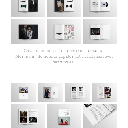
Création du dossier de presse de la marque
"Monmarin" de noeuds papillon rétros fait main avec
des vinyles.
...